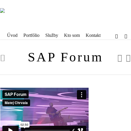
Skip
to
main
content
facebook
email
Úvod
Portfólio
Služby
Kto som
Kontakt
SAP Forum