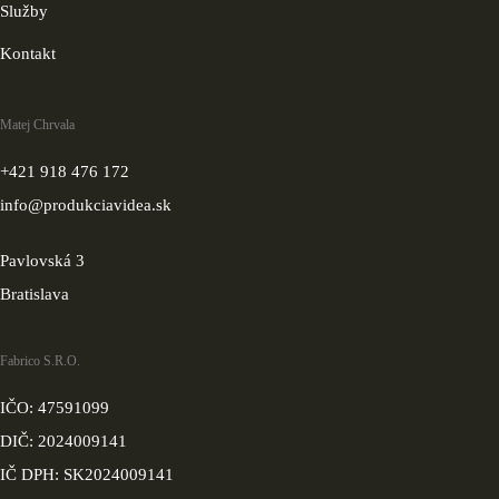
Služby
Kontakt
Matej Chrvala
+421 918 476 172
info@produkciavidea.sk
Pavlovská 3
Bratislava
Fabrico S.r.o.
IČO: 47591099
DIČ: 2024009141
IČ DPH: SK2024009141